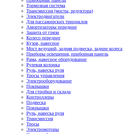
Приборные панели
Тормозная система
Трансмиссия (мосты, редуктора)
Электродвигатели
Для пассажирских трициклов
Амортизаторы передние
Защита от грязи
Колесо переднее
Кузов, навесное
Мост ведущий, задняя подвеска, задние колеса
Приборы освещения, приборная панель
Рама, навесное оборудование
Рулевая колонка
Руль, навеска руля
Тросы управления
Электрооборудование
Покрышки
Для стройки и склада
Контроллеры
Подвеска
Покрышки
Руль, навеска руля
Трансмиссия
Тросы
Электромоторы