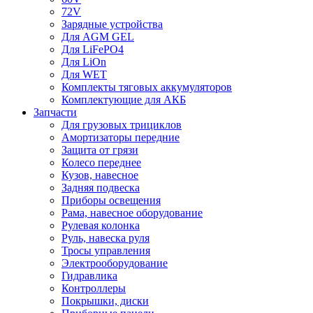
72V
Зарядные устройства
Для AGM GEL
Для LiFePO4
Для LiOn
Для WET
Комплекты тяговых аккумуляторов
Комплектующие для АКБ
Запчасти
Для грузовых трициклов
Амортизаторы передние
Защита от грязи
Колесо переднее
Кузов, навесное
Задняя подвеска
Приборы освещения
Рама, навесное оборудование
Рулевая колонка
Руль, навеска руля
Тросы управления
Электрооборудование
Гидравлика
Контроллеры
Покрышки, диски