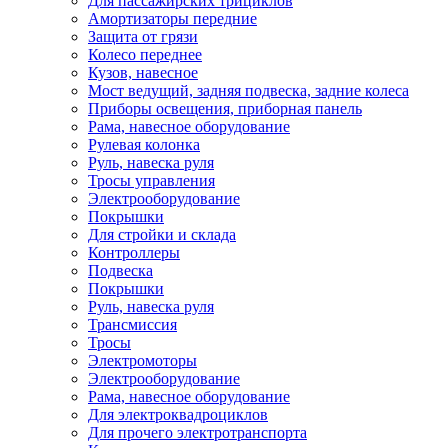
Для пассажирских трициклов
Амортизаторы передние
Защита от грязи
Колесо переднее
Кузов, навесное
Мост ведущий, задняя подвеска, задние колеса
Приборы освещения, приборная панель
Рама, навесное оборудование
Рулевая колонка
Руль, навеска руля
Тросы управления
Электрооборудование
Покрышки
Для стройки и склада
Контроллеры
Подвеска
Покрышки
Руль, навеска руля
Трансмиссия
Тросы
Электромоторы
Электрооборудование
Рама, навесное оборудование
Для электроквадроциклов
Для прочего электротранспорта