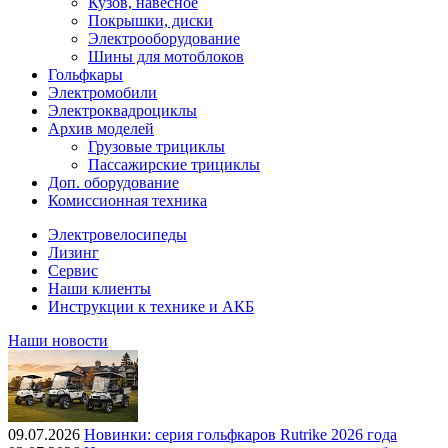
Кузов, навесное
Покрышки, диски
Электрооборудование
Шины для мотоблоков
Гольфкары
Электромобили
Электроквадроциклы
Архив моделей
Грузовые трициклы
Пассажирские трициклы
Доп. оборудование
Комиссионная техника
Электровелосипеды
Лизинг
Сервис
Наши клиенты
Инструкции к технике и АКБ
Наши новости
09.07.2026
Новинки: серия гольфкаров Rutrike 2026 года