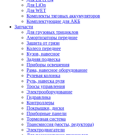
Для LiOn
Для WET
Комплекты тяговых аккумуляторов
Комплектующие для АКБ
Запчасти
Для грузовых трициклов
Амортизаторы передние
Защита от грязи
Колесо переднее
Кузов, навесное
Задняя подвеска
Приборы освещения
Рама, навесное оборудование
Рулевая колонка
Руль, навеска руля
Тросы управления
Электрооборудование
Гидравлика
Контроллеры
Покрышки, диски
Приборные панели
Тормозная система
Трансмиссия (мосты, редуктора)
Электродвигатели