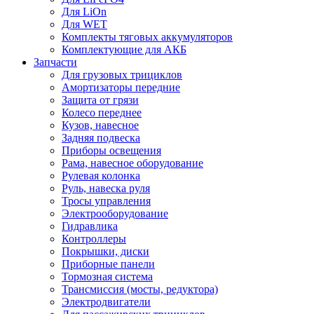
Для LiOn
Для WET
Комплекты тяговых аккумуляторов
Комплектующие для АКБ
Запчасти
Для грузовых трициклов
Амортизаторы передние
Защита от грязи
Колесо переднее
Кузов, навесное
Задняя подвеска
Приборы освещения
Рама, навесное оборудование
Рулевая колонка
Руль, навеска руля
Тросы управления
Электрооборудование
Гидравлика
Контроллеры
Покрышки, диски
Приборные панели
Тормозная система
Трансмиссия (мосты, редуктора)
Электродвигатели