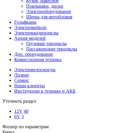
Кузов, навесное
Покрышки, диски
Электрооборудование
Шины для мотоблоков
Гольфкары
Электромобили
Электроквадроциклы
Архив моделей
Грузовые трициклы
Пассажирские трициклы
Доп. оборудование
Комиссионная техника
Электровелосипеды
Лизинг
Сервис
Наши клиенты
Инструкции к технике и АКБ
Уточнить раздел
12V
40
6V
3
Фильтр по параметрам
Бренд