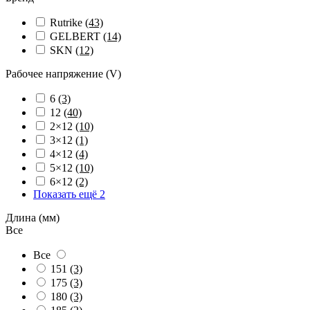
Rutrike
(43)
GELBERT
(14)
SKN
(12)
Рабочее напряжение (V)
6
(3)
12
(40)
2×12
(10)
3×12
(1)
4×12
(4)
5×12
(10)
6×12
(2)
Показать ещё 2
Длина (мм)
Все
Все
151
(3)
175
(3)
180
(3)