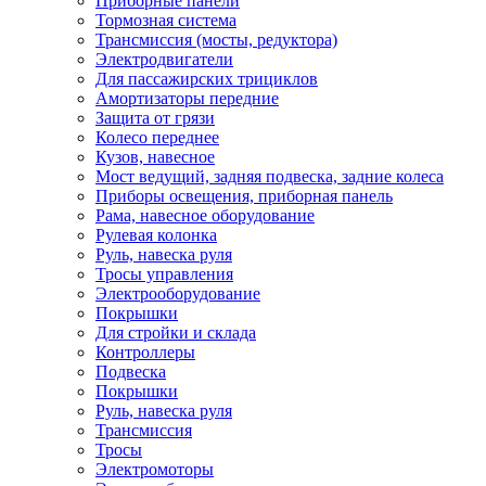
Приборные панели
Тормозная система
Трансмиссия (мосты, редуктора)
Электродвигатели
Для пассажирских трициклов
Амортизаторы передние
Защита от грязи
Колесо переднее
Кузов, навесное
Мост ведущий, задняя подвеска, задние колеса
Приборы освещения, приборная панель
Рама, навесное оборудование
Рулевая колонка
Руль, навеска руля
Тросы управления
Электрооборудование
Покрышки
Для стройки и склада
Контроллеры
Подвеска
Покрышки
Руль, навеска руля
Трансмиссия
Тросы
Электромоторы