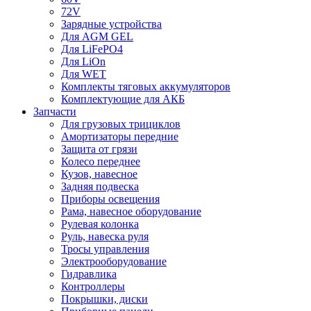
72V
Зарядные устройства
Для AGM GEL
Для LiFePO4
Для LiOn
Для WET
Комплекты тяговых аккумуляторов
Комплектующие для АКБ
Запчасти
Для грузовых трициклов
Амортизаторы передние
Защита от грязи
Колесо переднее
Кузов, навесное
Задняя подвеска
Приборы освещения
Рама, навесное оборудование
Рулевая колонка
Руль, навеска руля
Тросы управления
Электрооборудование
Гидравлика
Контроллеры
Покрышки, диски