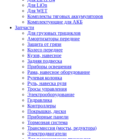
Для LiOn
Для WET
Комплекты тяговых аккумуляторов
Комплектующие для АКБ
Запчасти
Для грузовых трициклов
Амортизаторы передние
Защита от грязи
Колесо переднее
Кузов, навесное
Задняя подвеска
Приборы освещения
Рама, навесное оборудование
Рулевая колонка
Руль, навеска руля
Тросы управления
Электрооборудование
Гидравлика
Контроллеры
Покрышки, диски
Приборные панели
Тормозная система
Трансмиссия (мосты, редуктора)
Электродвигатели