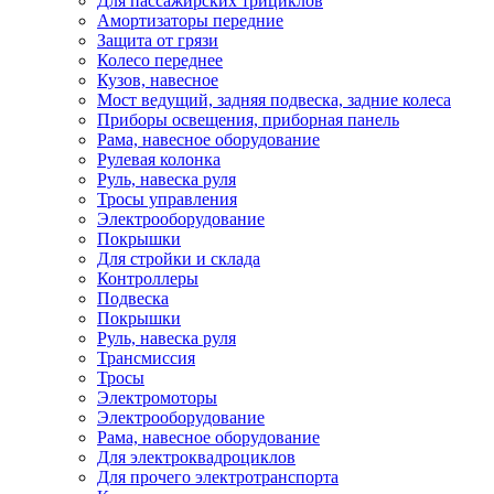
Для пассажирских трициклов
Амортизаторы передние
Защита от грязи
Колесо переднее
Кузов, навесное
Мост ведущий, задняя подвеска, задние колеса
Приборы освещения, приборная панель
Рама, навесное оборудование
Рулевая колонка
Руль, навеска руля
Тросы управления
Электрооборудование
Покрышки
Для стройки и склада
Контроллеры
Подвеска
Покрышки
Руль, навеска руля
Трансмиссия
Тросы
Электромоторы
Электрооборудование
Рама, навесное оборудование
Для электроквадроциклов
Для прочего электротранспорта