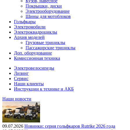
Кузов, навесное
Покрышки, диски
Электрооборудование
Шины для мотоблоков
Гольфкары
Электромобили
Электроквадроциклы
Архив моделей
Грузовые трициклы
Пассажирские трициклы
Доп. оборудование
Комиссионная техника
Электровелосипеды
Лизинг
Сервис
Наши клиенты
Инструкции к технике и АКБ
Наши новости
09.07.2026
Новинки: серия гольфкаров Rutrike 2026 года