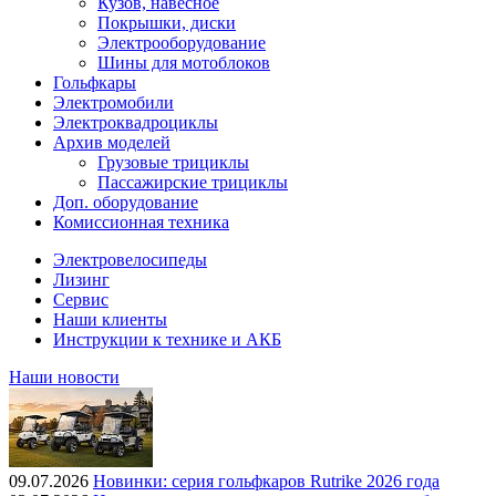
Кузов, навесное
Покрышки, диски
Электрооборудование
Шины для мотоблоков
Гольфкары
Электромобили
Электроквадроциклы
Архив моделей
Грузовые трициклы
Пассажирские трициклы
Доп. оборудование
Комиссионная техника
Электровелосипеды
Лизинг
Сервис
Наши клиенты
Инструкции к технике и АКБ
Наши новости
09.07.2026
Новинки: серия гольфкаров Rutrike 2026 года