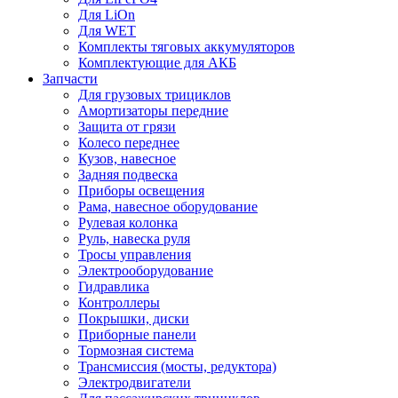
Для LiOn
Для WET
Комплекты тяговых аккумуляторов
Комплектующие для АКБ
Запчасти
Для грузовых трициклов
Амортизаторы передние
Защита от грязи
Колесо переднее
Кузов, навесное
Задняя подвеска
Приборы освещения
Рама, навесное оборудование
Рулевая колонка
Руль, навеска руля
Тросы управления
Электрооборудование
Гидравлика
Контроллеры
Покрышки, диски
Приборные панели
Тормозная система
Трансмиссия (мосты, редуктора)
Электродвигатели