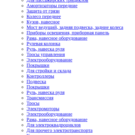
Для пассажирских трициклов
Амортизаторы передние
Защита от грязи
Колесо переднее
Кузов, навесное
Мост ведущий, задняя подвеска, задние колеса
Приборы освещения, приборная панель
Рама, навесное оборудование
Рулевая колонка
Руль, навеска руля
Тросы управления
Электрооборудование
Покрышки
Для стройки и склада
Контроллеры
Подвеска
Покрышки
Руль, навеска руля
Трансмиссия
Тросы
Электромоторы
Электрооборудование
Рама, навесное оборудование
Для электроквадроциклов
Для прочего электротранспорта