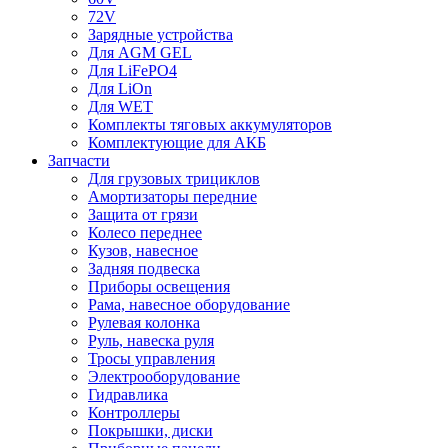
72V
Зарядные устройства
Для AGM GEL
Для LiFePO4
Для LiOn
Для WET
Комплекты тяговых аккумуляторов
Комплектующие для АКБ
Запчасти
Для грузовых трициклов
Амортизаторы передние
Защита от грязи
Колесо переднее
Кузов, навесное
Задняя подвеска
Приборы освещения
Рама, навесное оборудование
Рулевая колонка
Руль, навеска руля
Тросы управления
Электрооборудование
Гидравлика
Контроллеры
Покрышки, диски