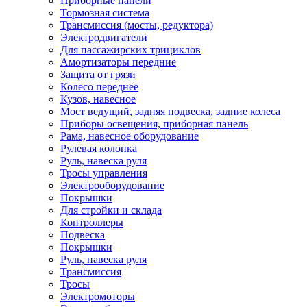
Приборные панели
Тормозная система
Трансмиссия (мосты, редуктора)
Электродвигатели
Для пассажирских трициклов
Амортизаторы передние
Защита от грязи
Колесо переднее
Кузов, навесное
Мост ведущий, задняя подвеска, задние колеса
Приборы освещения, приборная панель
Рама, навесное оборудование
Рулевая колонка
Руль, навеска руля
Тросы управления
Электрооборудование
Покрышки
Для стройки и склада
Контроллеры
Подвеска
Покрышки
Руль, навеска руля
Трансмиссия
Тросы
Электромоторы