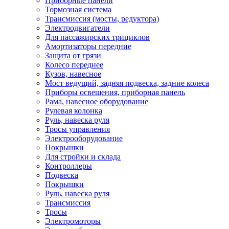
Приборные панели
Тормозная система
Трансмиссия (мосты, редуктора)
Электродвигатели
Для пассажирских трициклов
Амортизаторы передние
Защита от грязи
Колесо переднее
Кузов, навесное
Мост ведущий, задняя подвеска, задние колеса
Приборы освещения, приборная панель
Рама, навесное оборудование
Рулевая колонка
Руль, навеска руля
Тросы управления
Электрооборудование
Покрышки
Для стройки и склада
Контроллеры
Подвеска
Покрышки
Руль, навеска руля
Трансмиссия
Тросы
Электромоторы