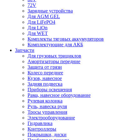
72V
Зарядные устройства
Для AGM GEL
Для LiFePO4
Для LiOn
Для WET
Комплекты тяговых аккумуляторов
Комплектующие для АКБ
Запчасти
Для грузовых трициклов
Амортизаторы передние
Защита от грязи
Колесо переднее
Кузов, навесное
Задняя подвеска
Приборы освещения
Рама, навесное оборудование
Рулевая колонка
Руль, навеска руля
Тросы управления
Электрооборудование
Гидравлика
Контроллеры
Покрышки, диски