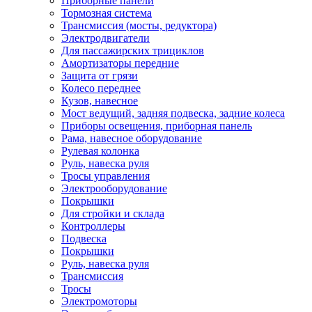
Приборные панели
Тормозная система
Трансмиссия (мосты, редуктора)
Электродвигатели
Для пассажирских трициклов
Амортизаторы передние
Защита от грязи
Колесо переднее
Кузов, навесное
Мост ведущий, задняя подвеска, задние колеса
Приборы освещения, приборная панель
Рама, навесное оборудование
Рулевая колонка
Руль, навеска руля
Тросы управления
Электрооборудование
Покрышки
Для стройки и склада
Контроллеры
Подвеска
Покрышки
Руль, навеска руля
Трансмиссия
Тросы
Электромоторы