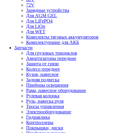
72V
Зарядные устройства
Для AGM GEL
Для LiFePO4
Для LiOn
Для WET
Комплекты тяговых аккумуляторов
Комплектующие для АКБ
Запчасти
Для грузовых трициклов
Амортизаторы передние
Защита от грязи
Колесо переднее
Кузов, навесное
Задняя подвеска
Приборы освещения
Рама, навесное оборудование
Рулевая колонка
Руль, навеска руля
Тросы управления
Электрооборудование
Гидравлика
Контроллеры
Покрышки, диски