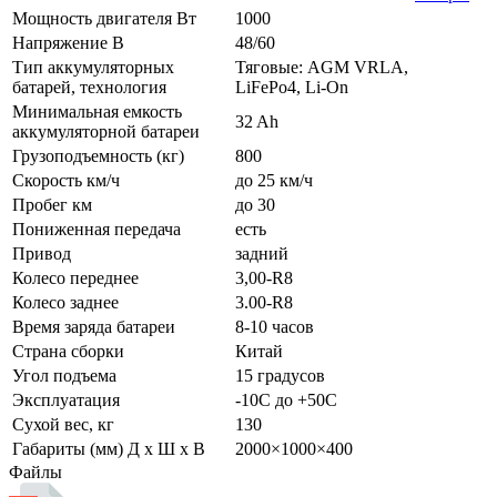
Мощность двигателя Вт
1000
Напряжение В
48/60
Тип аккумуляторных
Тяговые: AGM VRLA,
батарей, технология
LiFePo4, Li-On
Минимальная емкость
32 Ah
аккумуляторной батареи
Грузоподъемность (кг)
800
Скорость км/ч
до 25 км/ч
Пробег км
до 30
Пониженная передача
есть
Привод
задний
Колесо переднее
3,00-R8
Колесо заднее
3.00-R8
Время заряда батареи
8-10 часов
Страна сборки
Китай
Угол подъема
15 градусов
Эксплуатация
-10С до +50С
Сухой вес, кг
130
Габариты (мм) Д x Ш x В
2000×1000×400
Файлы