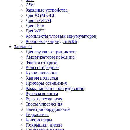
72V
Зарядные устройства
Для AGM GEL
Для LiFePO4
Для LiOn
Для WET
Комплекты тяговых аккумуляторов
Комплектующие для АКБ
Запчасти
Для грузовых трициклов
Амортизаторы передние
Защита от грязи
Колесо переднее
Кузов, навесное
Задняя подвеска
Приборы освещения
Рама, навесное оборудование
Рулевая колонка
Руль, навеска руля
Тросы управления
Электрооборудование
Гидравлика
Контроллеры
Покрышки, диски