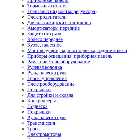
Приборные панели
Тормозная система
Трансмиссия (мосты, редуктора)
Электродвигатели
Для пассажирских трициклов
Амортизаторы передние
Защита от грязи
Колесо переднее
Кузов, навесное
Мост ведущий, задняя подвеска, задние колеса
Приборы освещения, приборная панель
Рама, навесное оборудование
Рулевая колонка
Руль, навеска руля
Тросы управления
Электрооборудование
Покрышки
Для стройки и склада
Контроллеры
Подвеска
Покрышки
Руль, навеска руля
Трансмиссия
Тросы
Электромоторы