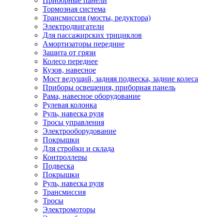
Приборные панели
Тормозная система
Трансмиссия (мосты, редуктора)
Электродвигатели
Для пассажирских трициклов
Амортизаторы передние
Защита от грязи
Колесо переднее
Кузов, навесное
Мост ведущий, задняя подвеска, задние колеса
Приборы освещения, приборная панель
Рама, навесное оборудование
Рулевая колонка
Руль, навеска руля
Тросы управления
Электрооборудование
Покрышки
Для стройки и склада
Контроллеры
Подвеска
Покрышки
Руль, навеска руля
Трансмиссия
Тросы
Электромоторы