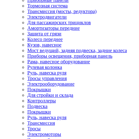
Приборные панели
Тормозная система
Трансмиссия (мосты, редуктора)
Электродвигатели
Для пассажирских трициклов
Амортизаторы передние
Защита от грязи
Колесо переднее
Кузов, навесное
Мост ведущий, задняя подвеска, задние колеса
Приборы освещения, приборная панель
Рама, навесное оборудование
Рулевая колонка
Руль, навеска руля
Тросы управления
Электрооборудование
Покрышки
Для стройки и склада
Контроллеры
Подвеска
Покрышки
Руль, навеска руля
Трансмиссия
Тросы
Электромоторы