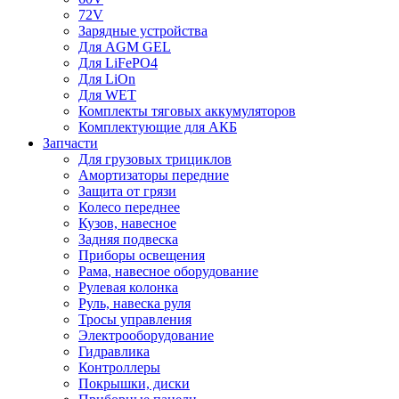
72V
Зарядные устройства
Для AGM GEL
Для LiFePO4
Для LiOn
Для WET
Комплекты тяговых аккумуляторов
Комплектующие для АКБ
Запчасти
Для грузовых трициклов
Амортизаторы передние
Защита от грязи
Колесо переднее
Кузов, навесное
Задняя подвеска
Приборы освещения
Рама, навесное оборудование
Рулевая колонка
Руль, навеска руля
Тросы управления
Электрооборудование
Гидравлика
Контроллеры
Покрышки, диски