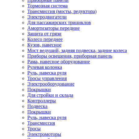
Приборные панели
Тормозная система
Трансмиссия (мосты, редуктора)
Электродвигатели
Для пассажирских трициклов
Амортизаторы передние
Защита от грязи
Колесо переднее
Кузов, навесное
Мост ведущий, задняя подвеска, задние колеса
Приборы освещения, приборная панель
Рама, навесное оборудование
Рулевая колонка
Руль, навеска руля
Тросы управления
Электрооборудование
Покрышки
Для стройки и склада
Контроллеры
Подвеска
Покрышки
Руль, навеска руля
Трансмиссия
Тросы
Электромоторы