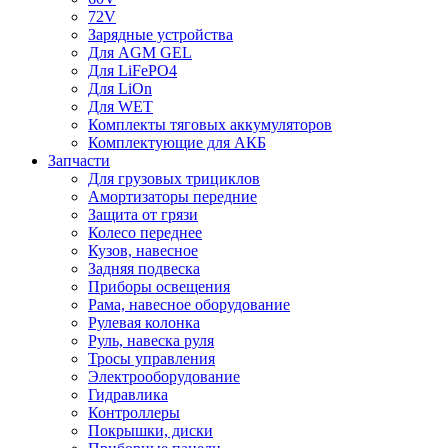
72V
Зарядные устройства
Для AGM GEL
Для LiFePO4
Для LiOn
Для WET
Комплекты тяговых аккумуляторов
Комплектующие для АКБ
Запчасти
Для грузовых трициклов
Амортизаторы передние
Защита от грязи
Колесо переднее
Кузов, навесное
Задняя подвеска
Приборы освещения
Рама, навесное оборудование
Рулевая колонка
Руль, навеска руля
Тросы управления
Электрооборудование
Гидравлика
Контроллеры
Покрышки, диски