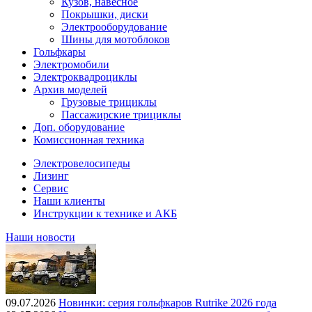
Кузов, навесное
Покрышки, диски
Электрооборудование
Шины для мотоблоков
Гольфкары
Электромобили
Электроквадроциклы
Архив моделей
Грузовые трициклы
Пассажирские трициклы
Доп. оборудование
Комиссионная техника
Электровелосипеды
Лизинг
Сервис
Наши клиенты
Инструкции к технике и АКБ
Наши новости
09.07.2026
Новинки: серия гольфкаров Rutrike 2026 года