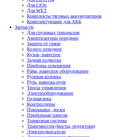
Для LiOn
Для WET
Комплекты тяговых аккумуляторов
Комплектующие для АКБ
Запчасти
Для грузовых трициклов
Амортизаторы передние
Защита от грязи
Колесо переднее
Кузов, навесное
Задняя подвеска
Приборы освещения
Рама, навесное оборудование
Рулевая колонка
Руль, навеска руля
Тросы управления
Электрооборудование
Гидравлика
Контроллеры
Покрышки, диски
Приборные панели
Тормозная система
Трансмиссия (мосты, редуктора)
Электродвигатели