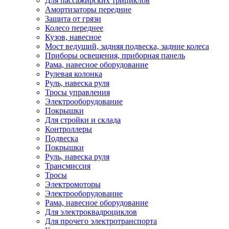
Для пассажирских трициклов
Амортизаторы передние
Защита от грязи
Колесо переднее
Кузов, навесное
Мост ведущий, задняя подвеска, задние колеса
Приборы освещения, приборная панель
Рама, навесное оборудование
Рулевая колонка
Руль, навеска руля
Тросы управления
Электрооборудование
Покрышки
Для стройки и склада
Контроллеры
Подвеска
Покрышки
Руль, навеска руля
Трансмиссия
Тросы
Электромоторы
Электрооборудование
Рама, навесное оборудование
Для электроквадроциклов
Для прочего электротранспорта