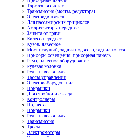
Приборные панели
Тормозная система
Трансмиссия (мосты, редуктора)
Электродвигатели
Для пассажирских трициклов
Амортизаторы передние
Защита от грязи
Колесо переднее
Кузов, навесное
Мост ведущий, задняя подвеска, задние колеса
Приборы освещения, приборная панель
Рама, навесное оборудование
Рулевая колонка
Руль, навеска руля
Тросы управления
Электрооборудование
Покрышки
Для стройки и склада
Контроллеры
Подвеска
Покрышки
Руль, навеска руля
Трансмиссия
Тросы
Электромоторы