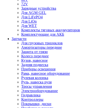
72V
Зарядные устройства
Для AGM GEL
Для LiFePO4
Для LiOn
Для WET
Комплекты тяговых аккумуляторов
Комплектующие для АКБ
Запчасти
Для грузовых трициклов
Амортизаторы передние
Защита от грязи
Колесо переднее
Кузов, навесное
Задняя подвеска
Приборы освещения
Рама, навесное оборудование
Рулевая колонка
Руль, навеска руля
Тросы управления
Электрооборудование
Гидравлика
Контроллеры
Покрышки, диски