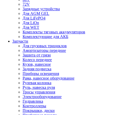
72V
Зарядные устройства
Для AGM GEL
Для LiFePO4
Для LiOn
Для WET
Комплекты тяговых аккумуляторов
Комплектующие для АКБ
Запчасти
Для грузовых трициклов
Амортизаторы передние
Защита от грязи
Колесо переднее
Кузов, навесное
Задняя подвеска
Приборы освещения
Рама, навесное оборудование
Рулевая колонка
Руль, навеска руля
Тросы управления
Электрооборудование
Гидравлика
Контроллеры
Покрышки, диски