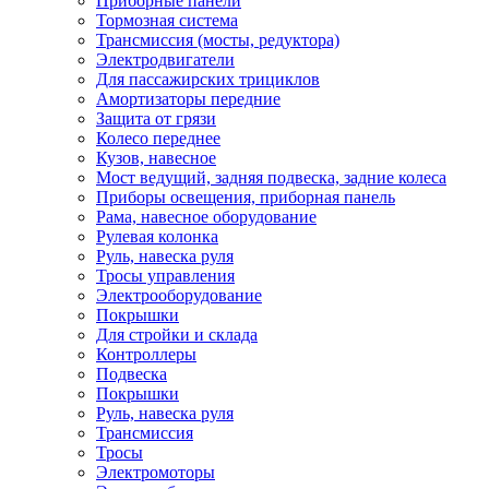
Приборные панели
Тормозная система
Трансмиссия (мосты, редуктора)
Электродвигатели
Для пассажирских трициклов
Амортизаторы передние
Защита от грязи
Колесо переднее
Кузов, навесное
Мост ведущий, задняя подвеска, задние колеса
Приборы освещения, приборная панель
Рама, навесное оборудование
Рулевая колонка
Руль, навеска руля
Тросы управления
Электрооборудование
Покрышки
Для стройки и склада
Контроллеры
Подвеска
Покрышки
Руль, навеска руля
Трансмиссия
Тросы
Электромоторы