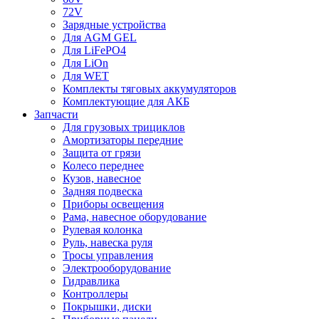
72V
Зарядные устройства
Для AGM GEL
Для LiFePO4
Для LiOn
Для WET
Комплекты тяговых аккумуляторов
Комплектующие для АКБ
Запчасти
Для грузовых трициклов
Амортизаторы передние
Защита от грязи
Колесо переднее
Кузов, навесное
Задняя подвеска
Приборы освещения
Рама, навесное оборудование
Рулевая колонка
Руль, навеска руля
Тросы управления
Электрооборудование
Гидравлика
Контроллеры
Покрышки, диски