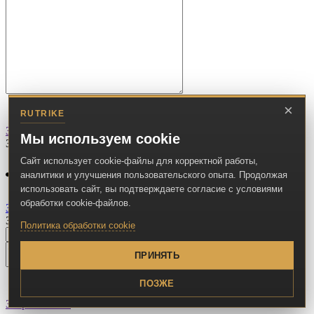
Я согласен на
обработку персональных данных.
*
×
RUTRIKE
Купить в один клик
Закрыть окно
Мы используем cookie
Запросить стоимость товара
Сайт использует cookie-файлы для корректной работы,
аналитики и улучшения пользовательского опыта. Продолжая
использовать сайт, вы подтверждаете согласие с условиями
обработки cookie-файлов.
Загрузка товара
Заполните данные для запроса цены
Политика обработки cookie
ПРИНЯТЬ
Я согласен на
обработку персональных данных.
*
ПОЗЖЕ
Запросить цену
Закрыть окно