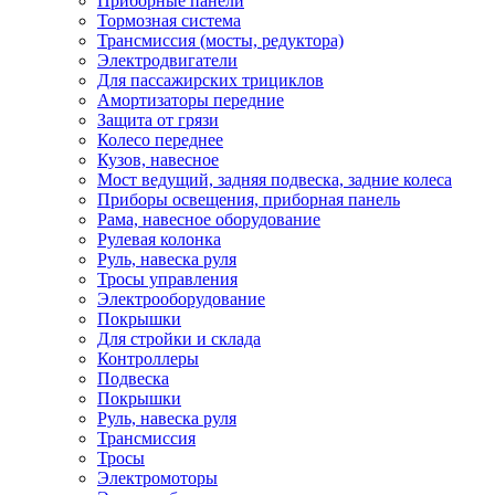
Приборные панели
Тормозная система
Трансмиссия (мосты, редуктора)
Электродвигатели
Для пассажирских трициклов
Амортизаторы передние
Защита от грязи
Колесо переднее
Кузов, навесное
Мост ведущий, задняя подвеска, задние колеса
Приборы освещения, приборная панель
Рама, навесное оборудование
Рулевая колонка
Руль, навеска руля
Тросы управления
Электрооборудование
Покрышки
Для стройки и склада
Контроллеры
Подвеска
Покрышки
Руль, навеска руля
Трансмиссия
Тросы
Электромоторы