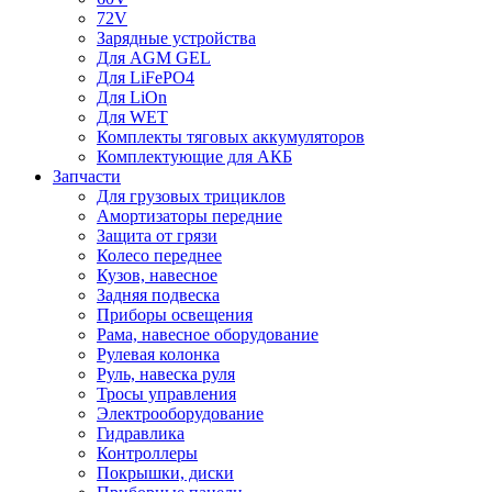
72V
Зарядные устройства
Для AGM GEL
Для LiFePO4
Для LiOn
Для WET
Комплекты тяговых аккумуляторов
Комплектующие для АКБ
Запчасти
Для грузовых трициклов
Амортизаторы передние
Защита от грязи
Колесо переднее
Кузов, навесное
Задняя подвеска
Приборы освещения
Рама, навесное оборудование
Рулевая колонка
Руль, навеска руля
Тросы управления
Электрооборудование
Гидравлика
Контроллеры
Покрышки, диски