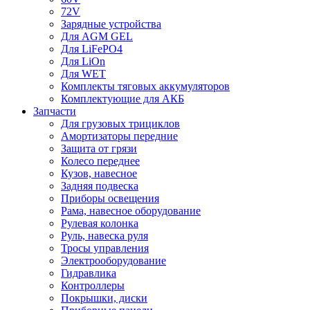
72V
Зарядные устройства
Для AGM GEL
Для LiFePO4
Для LiOn
Для WET
Комплекты тяговых аккумуляторов
Комплектующие для АКБ
Запчасти
Для грузовых трициклов
Амортизаторы передние
Защита от грязи
Колесо переднее
Кузов, навесное
Задняя подвеска
Приборы освещения
Рама, навесное оборудование
Рулевая колонка
Руль, навеска руля
Тросы управления
Электрооборудование
Гидравлика
Контроллеры
Покрышки, диски