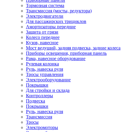
Приборные панели
Тормозная система
Трансмиссия (мосты, редуктора)
Электродвигатели
Для пассажирских трициклов
Амортизаторы передние
Защита от грязи
Колесо переднее
Кузов, навесное
Мост ведущий, задняя подвеска, задние колеса
Приборы освещения, приборная панель
Рама, навесное оборудование
Рулевая колонка
Руль, навеска руля
Тросы управления
Электрооборудование
Покрышки
Для стройки и склада
Контроллеры
Подвеска
Покрышки
Руль, навеска руля
Трансмиссия
Тросы
Электромоторы