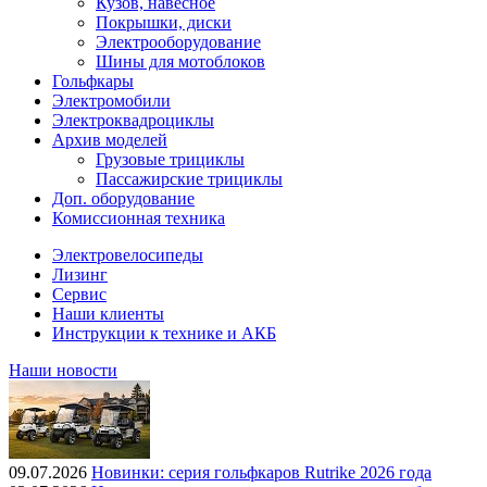
Кузов, навесное
Покрышки, диски
Электрооборудование
Шины для мотоблоков
Гольфкары
Электромобили
Электроквадроциклы
Архив моделей
Грузовые трициклы
Пассажирские трициклы
Доп. оборудование
Комиссионная техника
Электровелосипеды
Лизинг
Сервис
Наши клиенты
Инструкции к технике и АКБ
Наши новости
09.07.2026
Новинки: серия гольфкаров Rutrike 2026 года