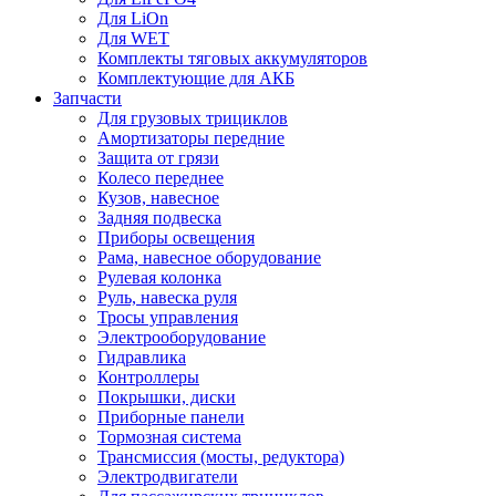
Для LiOn
Для WET
Комплекты тяговых аккумуляторов
Комплектующие для АКБ
Запчасти
Для грузовых трициклов
Амортизаторы передние
Защита от грязи
Колесо переднее
Кузов, навесное
Задняя подвеска
Приборы освещения
Рама, навесное оборудование
Рулевая колонка
Руль, навеска руля
Тросы управления
Электрооборудование
Гидравлика
Контроллеры
Покрышки, диски
Приборные панели
Тормозная система
Трансмиссия (мосты, редуктора)
Электродвигатели