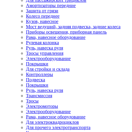
Для пассажирских трициклов
Амортизаторы передние
Защита от грязи
Колесо переднее
Кузов, навесное
Мост ведущий, задняя подвеска, задние колеса
Приборы освещения, приборная панель
Рама, навесное оборудование
Рулевая колонка
Руль, навеска руля
Тросы управления
Электрооборудование
Покрышки
Для стройки и склада
Контроллеры
Подвеска
Покрышки
Руль, навеска руля
Трансмиссия
Тросы
Электромоторы
Электрооборудование
Рама, навесное оборудование
Для электроквадроциклов
Для прочего электротранспорта