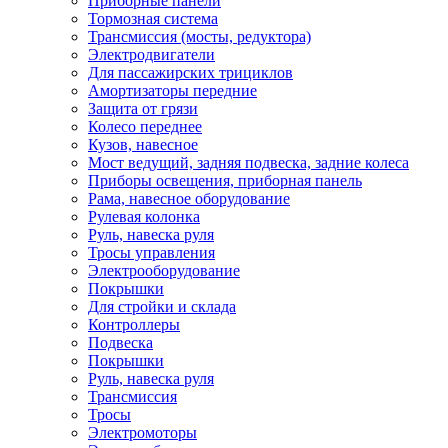
Приборные панели
Тормозная система
Трансмиссия (мосты, редуктора)
Электродвигатели
Для пассажирских трициклов
Амортизаторы передние
Защита от грязи
Колесо переднее
Кузов, навесное
Мост ведущий, задняя подвеска, задние колеса
Приборы освещения, приборная панель
Рама, навесное оборудование
Рулевая колонка
Руль, навеска руля
Тросы управления
Электрооборудование
Покрышки
Для стройки и склада
Контроллеры
Подвеска
Покрышки
Руль, навеска руля
Трансмиссия
Тросы
Электромоторы