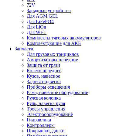
72V
Зарядные устройства
Для AGM GEL
Для LiFePO4
Для LiOn
Для WET
Комплекты тяговых аккумуляторов
Комплектующие для АКБ
Запчасти
Для грузовых трициклов
Амортизаторы передние
Защита от грязи
Колесо переднее
Кузов, навесное
Задняя подвеска
Приборы освещения
Рама, навесное оборудование
Рулевая колонка
Руль, навеска руля
Тросы управления
Электрооборудование
Гидравлика
Контроллеры
Покрышки, диски