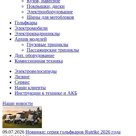
Кузов, навесное
Покрышки, диски
Электрооборудование
Шины для мотоблоков
Гольфкары
Электромобили
Электроквадроциклы
Архив моделей
Грузовые трициклы
Пассажирские трициклы
Доп. оборудование
Комиссионная техника
Электровелосипеды
Лизинг
Сервис
Наши клиенты
Инструкции к технике и АКБ
Наши новости
09.07.2026
Новинки: серия гольфкаров Rutrike 2026 года