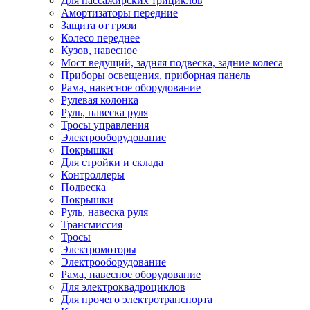
Для пассажирских трициклов
Амортизаторы передние
Защита от грязи
Колесо переднее
Кузов, навесное
Мост ведущий, задняя подвеска, задние колеса
Приборы освещения, приборная панель
Рама, навесное оборудование
Рулевая колонка
Руль, навеска руля
Тросы управления
Электрооборудование
Покрышки
Для стройки и склада
Контроллеры
Подвеска
Покрышки
Руль, навеска руля
Трансмиссия
Тросы
Электромоторы
Электрооборудование
Рама, навесное оборудование
Для электроквадроциклов
Для прочего электротранспорта