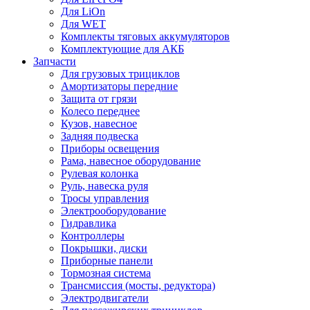
Для LiOn
Для WET
Комплекты тяговых аккумуляторов
Комплектующие для АКБ
Запчасти
Для грузовых трициклов
Амортизаторы передние
Защита от грязи
Колесо переднее
Кузов, навесное
Задняя подвеска
Приборы освещения
Рама, навесное оборудование
Рулевая колонка
Руль, навеска руля
Тросы управления
Электрооборудование
Гидравлика
Контроллеры
Покрышки, диски
Приборные панели
Тормозная система
Трансмиссия (мосты, редуктора)
Электродвигатели