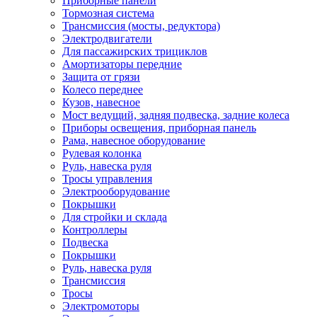
Приборные панели
Тормозная система
Трансмиссия (мосты, редуктора)
Электродвигатели
Для пассажирских трициклов
Амортизаторы передние
Защита от грязи
Колесо переднее
Кузов, навесное
Мост ведущий, задняя подвеска, задние колеса
Приборы освещения, приборная панель
Рама, навесное оборудование
Рулевая колонка
Руль, навеска руля
Тросы управления
Электрооборудование
Покрышки
Для стройки и склада
Контроллеры
Подвеска
Покрышки
Руль, навеска руля
Трансмиссия
Тросы
Электромоторы