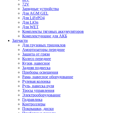
72V
Зарядные устройства
Для AGM GEL
Для LiFePO4
Для LiOn
Для WET
Комплекты тяговых аккумуляторов
Комплектующие для АКБ
Запчасти
Для грузовых трициклов
Амортизаторы передние
Защита от грязи
Колесо переднее
Кузов, навесное
Задняя подвеска
Приборы освещения
Рама, навесное оборудование
Рулевая колонка
Руль, навеска руля
Тросы управления
Электрооборудование
Гидравлика
Контроллеры
Покрышки, диски