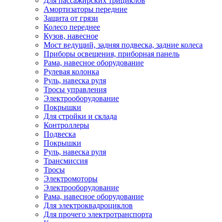
Для пассажирских трициклов
Амортизаторы передние
Защита от грязи
Колесо переднее
Кузов, навесное
Мост ведущий, задняя подвеска, задние колеса
Приборы освещения, приборная панель
Рама, навесное оборудование
Рулевая колонка
Руль, навеска руля
Тросы управления
Электрооборудование
Покрышки
Для стройки и склада
Контроллеры
Подвеска
Покрышки
Руль, навеска руля
Трансмиссия
Тросы
Электромоторы
Электрооборудование
Рама, навесное оборудование
Для электроквадроциклов
Для прочего электротранспорта