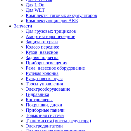
Для LiOn
Для WET
Комплекты тяговых аккумуляторов
Комплектующие для АКБ
Запчасти
Для грузовых трициклов
Амортизаторы передние
Защита от грязи
Колесо переднее
Кузов, навесное
Задняя подвеска
Приборы освещения
Рама, навесное оборудование
Рулевая колонка
Руль, навеска руля
Тросы управления
Электрооборудование
Гидравлика
Контроллеры
Покрышки, диски
Приборные панели
Тормозная система
Трансмиссия (мосты, редуктора)
Электродвигатели