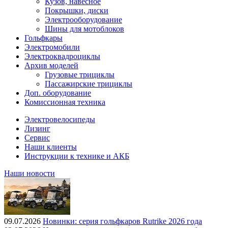
Кузов, навесное
Покрышки, диски
Электрооборудование
Шины для мотоблоков
Гольфкары
Электромобили
Электроквадроциклы
Архив моделей
Грузовые трициклы
Пассажирские трициклы
Доп. оборудование
Комиссионная техника
Электровелосипеды
Лизинг
Сервис
Наши клиенты
Инструкции к технике и АКБ
Наши новости
09.07.2026
Новинки: серия гольфкаров Rutrike 2026 года