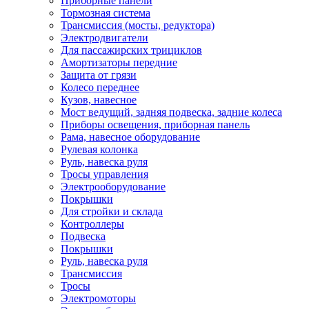
Приборные панели
Тормозная система
Трансмиссия (мосты, редуктора)
Электродвигатели
Для пассажирских трициклов
Амортизаторы передние
Защита от грязи
Колесо переднее
Кузов, навесное
Мост ведущий, задняя подвеска, задние колеса
Приборы освещения, приборная панель
Рама, навесное оборудование
Рулевая колонка
Руль, навеска руля
Тросы управления
Электрооборудование
Покрышки
Для стройки и склада
Контроллеры
Подвеска
Покрышки
Руль, навеска руля
Трансмиссия
Тросы
Электромоторы