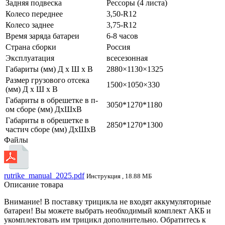
Задняя подвеска
Рессоры (4 листа)
Колесо переднее
3,50-R12
Колесо заднее
3,75-R12
Время заряда батареи
6-8 часов
Страна сборки
Россия
Эксплуатация
всесезонная
Габариты (мм) Д x Ш x В
2880×1130×1325
Размер грузового отсека
1500×1050×330
(мм) Д x Ш x В
Габариты в обрешетке в п-
3050*1270*1180
ом сборе (мм) ДxШxВ
Габариты в обрешетке в
2850*1270*1300
частич сборе (мм) ДxШxВ
Файлы
rutrike_manual_2025.pdf
Инструкция , 18.88 МБ
Описание товара
Внимание! В поставку трицикла не входят аккумуляторные
батареи! Вы можете выбрать необходимый комплект АКБ и
укомплектовать им трицикл дополнительно. Обратитесь к