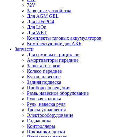
72V
Зарядные устройства
Для AGM GEL
Для LiFePO4
Для LiOn
Для WET
Комплекты тяговых аккумуляторов
Комплектующие для АКБ
Запчасти
Для грузовых трициклов
Амортизаторы передние
Защита от грязи
Колесо переднее
Кузов, навесное
Задняя подвеска
Приборы освещения
Рама, навесное оборудование
Рулевая колонка
Руль, навеска руля
Тросы управления
Электрооборудование
Гидравлика
Контроллеры
Покрышки, диски