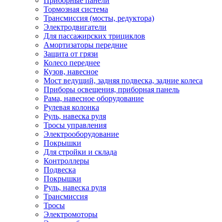
Приборные панели
Тормозная система
Трансмиссия (мосты, редуктора)
Электродвигатели
Для пассажирских трициклов
Амортизаторы передние
Защита от грязи
Колесо переднее
Кузов, навесное
Мост ведущий, задняя подвеска, задние колеса
Приборы освещения, приборная панель
Рама, навесное оборудование
Рулевая колонка
Руль, навеска руля
Тросы управления
Электрооборудование
Покрышки
Для стройки и склада
Контроллеры
Подвеска
Покрышки
Руль, навеска руля
Трансмиссия
Тросы
Электромоторы