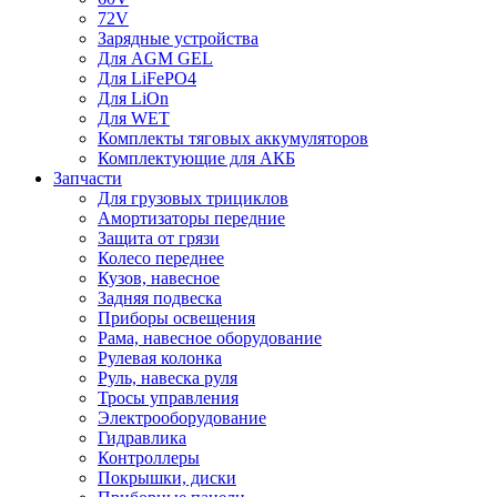
72V
Зарядные устройства
Для AGM GEL
Для LiFePO4
Для LiOn
Для WET
Комплекты тяговых аккумуляторов
Комплектующие для АКБ
Запчасти
Для грузовых трициклов
Амортизаторы передние
Защита от грязи
Колесо переднее
Кузов, навесное
Задняя подвеска
Приборы освещения
Рама, навесное оборудование
Рулевая колонка
Руль, навеска руля
Тросы управления
Электрооборудование
Гидравлика
Контроллеры
Покрышки, диски