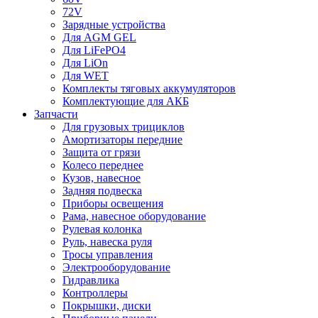
72V
Зарядные устройства
Для AGM GEL
Для LiFePO4
Для LiOn
Для WET
Комплекты тяговых аккумуляторов
Комплектующие для АКБ
Запчасти
Для грузовых трициклов
Амортизаторы передние
Защита от грязи
Колесо переднее
Кузов, навесное
Задняя подвеска
Приборы освещения
Рама, навесное оборудование
Рулевая колонка
Руль, навеска руля
Тросы управления
Электрооборудование
Гидравлика
Контроллеры
Покрышки, диски