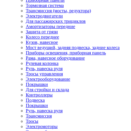
Приборные панели
Тормозная система
Трансмиссия (мосты, редуктора)
Электродвигатели
Для пассажирских трициклов
Амортизаторы передние
Защита от грязи
Колесо переднее
Кузов, навесное
Мост ведущий, задняя подвеска, задние колеса
Приборы освещения, приборная панель
Рама, навесное оборудование
Рулевая колонка
Руль, навеска руля
Тросы управления
Электрооборудование
Покрышки
Для стройки и склада
Контроллеры
Подвеска
Покрышки
Руль, навеска руля
Трансмиссия
Тросы
Электромоторы