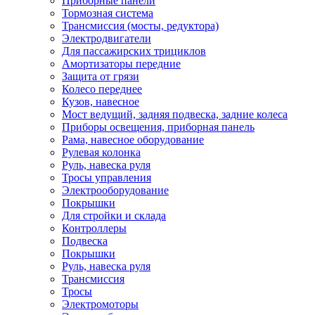
Приборные панели
Тормозная система
Трансмиссия (мосты, редуктора)
Электродвигатели
Для пассажирских трициклов
Амортизаторы передние
Защита от грязи
Колесо переднее
Кузов, навесное
Мост ведущий, задняя подвеска, задние колеса
Приборы освещения, приборная панель
Рама, навесное оборудование
Рулевая колонка
Руль, навеска руля
Тросы управления
Электрооборудование
Покрышки
Для стройки и склада
Контроллеры
Подвеска
Покрышки
Руль, навеска руля
Трансмиссия
Тросы
Электромоторы