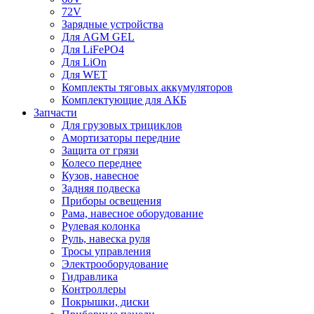
72V
Зарядные устройства
Для AGM GEL
Для LiFePO4
Для LiOn
Для WET
Комплекты тяговых аккумуляторов
Комплектующие для АКБ
Запчасти
Для грузовых трициклов
Амортизаторы передние
Защита от грязи
Колесо переднее
Кузов, навесное
Задняя подвеска
Приборы освещения
Рама, навесное оборудование
Рулевая колонка
Руль, навеска руля
Тросы управления
Электрооборудование
Гидравлика
Контроллеры
Покрышки, диски