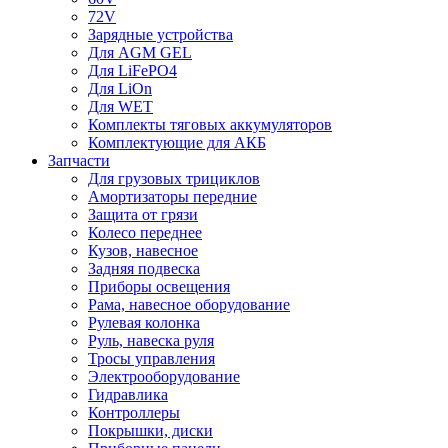
72V
Зарядные устройства
Для AGM GEL
Для LiFePO4
Для LiOn
Для WET
Комплекты тяговых аккумуляторов
Комплектующие для АКБ
Запчасти
Для грузовых трициклов
Амортизаторы передние
Защита от грязи
Колесо переднее
Кузов, навесное
Задняя подвеска
Приборы освещения
Рама, навесное оборудование
Рулевая колонка
Руль, навеска руля
Тросы управления
Электрооборудование
Гидравлика
Контроллеры
Покрышки, диски