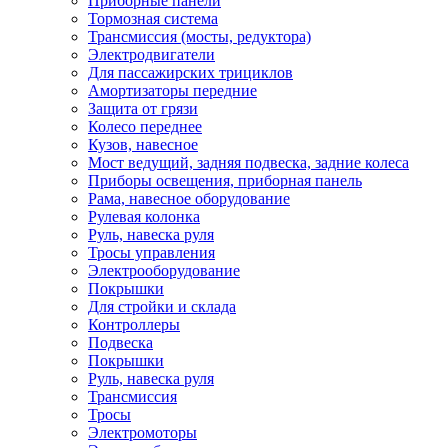
Приборные панели
Тормозная система
Трансмиссия (мосты, редуктора)
Электродвигатели
Для пассажирских трициклов
Амортизаторы передние
Защита от грязи
Колесо переднее
Кузов, навесное
Мост ведущий, задняя подвеска, задние колеса
Приборы освещения, приборная панель
Рама, навесное оборудование
Рулевая колонка
Руль, навеска руля
Тросы управления
Электрооборудование
Покрышки
Для стройки и склада
Контроллеры
Подвеска
Покрышки
Руль, навеска руля
Трансмиссия
Тросы
Электромоторы