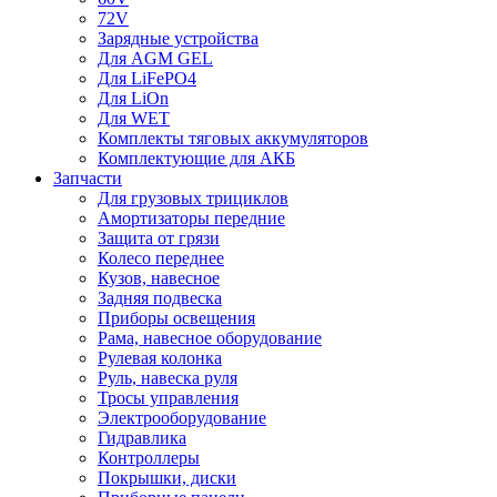
72V
Зарядные устройства
Для AGM GEL
Для LiFePO4
Для LiOn
Для WET
Комплекты тяговых аккумуляторов
Комплектующие для АКБ
Запчасти
Для грузовых трициклов
Амортизаторы передние
Защита от грязи
Колесо переднее
Кузов, навесное
Задняя подвеска
Приборы освещения
Рама, навесное оборудование
Рулевая колонка
Руль, навеска руля
Тросы управления
Электрооборудование
Гидравлика
Контроллеры
Покрышки, диски