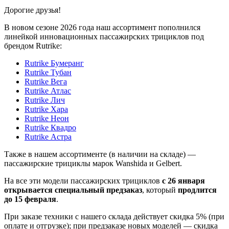
Дорогие друзья!
В новом сезоне 2026 года наш ассортимент пополнился
линейкой инновационных пассажирских трициклов под
брендом Rutrike:
Rutrike Бумеранг
Rutrike Тубан
Rutrike Вега
Rutrike Атлас
Rutrike Лич
Rutrike Хара
Rutrike Неон
Rutrike Квадро
Rutrike Астра
Также в нашем ассортименте (в наличии на складе) —
пассажирские трициклы марок Wanshida и Gelbert.
На все эти модели пассажирских трициклов
с 26 января
открывается специальный предзаказ
, который
продлится
до 15 февраля
.
При заказе техники с нашего склада действует скидка 5% (при
оплате и отгрузке); при предзаказе новых моделей — скидка