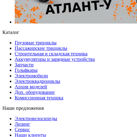
Каталог
Грузовые трициклы
Пассажирские трициклы
Строительная и складская техника
Аккумуляторы и зарядные устройства
Запчасти
Гольфкары
Электромобили
Электроквадроциклы
Архив моделей
Доп. оборудование
Комиссионная техника
Наши предложения
Электровелосипеды
Лизинг
Сервис
Наши клиенты