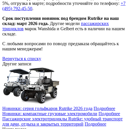
5%, отгрузка в марте; подробности уточняйте по телефону:
+7
(495) 792-45-50
.
Срок поступления новинок под брендом Rutrike на наш
склад: март 2026 года.
Другие модели
пассажирских
трициклов
марок Wanshida и Gelbert есть в наличии на нашем
складе.
С любыми вопросами по поводу предзаказа обращайтесь к
нашим менеджерам!
Вернуться к списку
Другие записи
Новинки: серия гольфкаров Rutrike 2026 года
Подробнее
Новинки: компактные грузовые электромобили
Подробнее
Пассажирские электротрициклы Rutrike: удобный транспорт
для дачи, отдыха и закрытых территорий
Подробнее