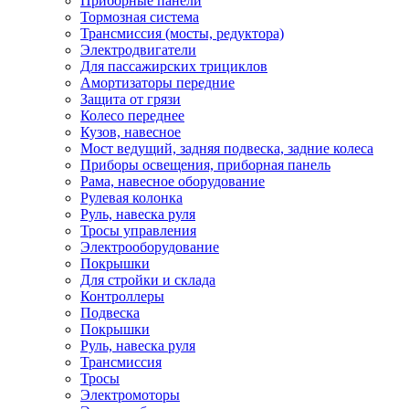
Приборные панели
Тормозная система
Трансмиссия (мосты, редуктора)
Электродвигатели
Для пассажирских трициклов
Амортизаторы передние
Защита от грязи
Колесо переднее
Кузов, навесное
Мост ведущий, задняя подвеска, задние колеса
Приборы освещения, приборная панель
Рама, навесное оборудование
Рулевая колонка
Руль, навеска руля
Тросы управления
Электрооборудование
Покрышки
Для стройки и склада
Контроллеры
Подвеска
Покрышки
Руль, навеска руля
Трансмиссия
Тросы
Электромоторы