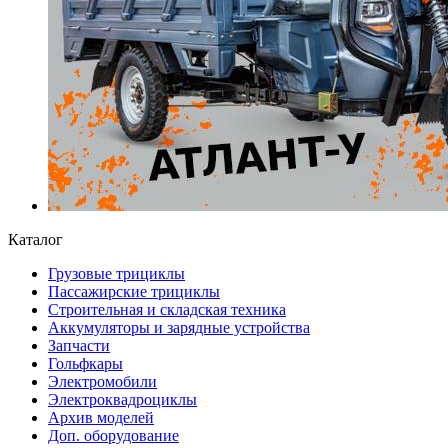
Каталог
Грузовые трициклы
Пассажирские трициклы
Строительная и складская техника
Аккумуляторы и зарядные устройства
Запчасти
Гольфкары
Электромобили
Электроквадроциклы
Архив моделей
Доп. оборудование