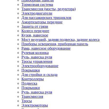
Приборные панели
Тормозная система
Трансмиссия (мосты, редуктора)
Электродвигатели
Для пассажирских трициклов
Амортизаторы передние
Защита от грязи
Колесо переднее
Кузов, навесное
Мост ведущий, задняя подвеска, задние колеса
Приборы освещения, приборная панель
Рама, навесное оборудование
Рулевая колонка
Руль, навеска руля
Тросы управления
Электрооборудование
Покрышки
Для стройки и склада
Контроллеры
Подвеска
Покрышки
Руль, навеска руля
Трансмиссия
Тросы
Электромоторы