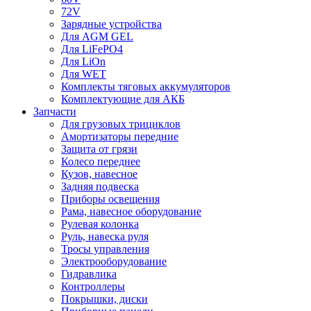
72V
Зарядные устройства
Для AGM GEL
Для LiFePO4
Для LiOn
Для WET
Комплекты тяговых аккумуляторов
Комплектующие для АКБ
Запчасти
Для грузовых трициклов
Амортизаторы передние
Защита от грязи
Колесо переднее
Кузов, навесное
Задняя подвеска
Приборы освещения
Рама, навесное оборудование
Рулевая колонка
Руль, навеска руля
Тросы управления
Электрооборудование
Гидравлика
Контроллеры
Покрышки, диски