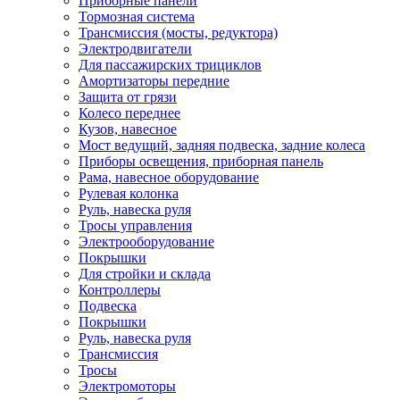
Приборные панели
Тормозная система
Трансмиссия (мосты, редуктора)
Электродвигатели
Для пассажирских трициклов
Амортизаторы передние
Защита от грязи
Колесо переднее
Кузов, навесное
Мост ведущий, задняя подвеска, задние колеса
Приборы освещения, приборная панель
Рама, навесное оборудование
Рулевая колонка
Руль, навеска руля
Тросы управления
Электрооборудование
Покрышки
Для стройки и склада
Контроллеры
Подвеска
Покрышки
Руль, навеска руля
Трансмиссия
Тросы
Электромоторы