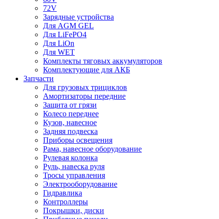
72V
Зарядные устройства
Для AGM GEL
Для LiFePO4
Для LiOn
Для WET
Комплекты тяговых аккумуляторов
Комплектующие для АКБ
Запчасти
Для грузовых трициклов
Амортизаторы передние
Защита от грязи
Колесо переднее
Кузов, навесное
Задняя подвеска
Приборы освещения
Рама, навесное оборудование
Рулевая колонка
Руль, навеска руля
Тросы управления
Электрооборудование
Гидравлика
Контроллеры
Покрышки, диски