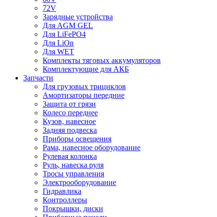
72V
Зарядные устройства
Для AGM GEL
Для LiFePO4
Для LiOn
Для WET
Комплекты тяговых аккумуляторов
Комплектующие для АКБ
Запчасти
Для грузовых трициклов
Амортизаторы передние
Защита от грязи
Колесо переднее
Кузов, навесное
Задняя подвеска
Приборы освещения
Рама, навесное оборудование
Рулевая колонка
Руль, навеска руля
Тросы управления
Электрооборудование
Гидравлика
Контроллеры
Покрышки, диски