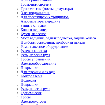
Приборные панели
Тормозная система
Трансмиссия (мосты, редуктора)
Электродвигатели
Для пассажирских трициклов
Амортизаторы передние
Защита от грязи
Колесо переднее
Кузов, навесное
Мост ведущий, задняя подвеска, задние колеса
Приборы освещения, приборная панель
Рама, навесное оборудование
Рулевая колонка
Руль, навеска руля
Тросы управления
Электрооборудование
Покрышки
Для стройки и склада
Контроллеры
Подвеска
Покрышки
Руль, навеска руля
Трансмиссия
Тросы
Электромоторы