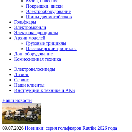
Кузов, навесное
Покрышки, диски
Электрооборудование
Шины для мотоблоков
Гольфкары
Электромобили
Электроквадроциклы
Архив моделей
Грузовые трициклы
Пассажирские трициклы
Доп. оборудование
Комиссионная техника
Электровелосипеды
Лизинг
Сервис
Наши клиенты
Инструкции к технике и АКБ
Наши новости
09.07.2026
Новинки: серия гольфкаров Rutrike 2026 года