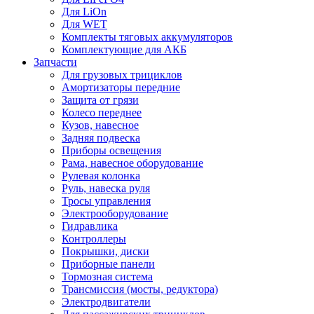
Для LiOn
Для WET
Комплекты тяговых аккумуляторов
Комплектующие для АКБ
Запчасти
Для грузовых трициклов
Амортизаторы передние
Защита от грязи
Колесо переднее
Кузов, навесное
Задняя подвеска
Приборы освещения
Рама, навесное оборудование
Рулевая колонка
Руль, навеска руля
Тросы управления
Электрооборудование
Гидравлика
Контроллеры
Покрышки, диски
Приборные панели
Тормозная система
Трансмиссия (мосты, редуктора)
Электродвигатели