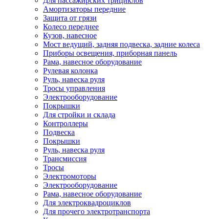
Для пассажирских трициклов
Амортизаторы передние
Защита от грязи
Колесо переднее
Кузов, навесное
Мост ведущий, задняя подвеска, задние колеса
Приборы освещения, приборная панель
Рама, навесное оборудование
Рулевая колонка
Руль, навеска руля
Тросы управления
Электрооборудование
Покрышки
Для стройки и склада
Контроллеры
Подвеска
Покрышки
Руль, навеска руля
Трансмиссия
Тросы
Электромоторы
Электрооборудование
Рама, навесное оборудование
Для электроквадроциклов
Для прочего электротранспорта