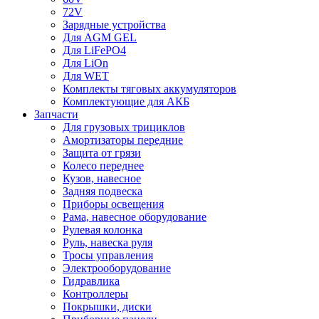
72V
Зарядные устройства
Для AGM GEL
Для LiFePO4
Для LiOn
Для WET
Комплекты тяговых аккумуляторов
Комплектующие для АКБ
Запчасти
Для грузовых трициклов
Амортизаторы передние
Защита от грязи
Колесо переднее
Кузов, навесное
Задняя подвеска
Приборы освещения
Рама, навесное оборудование
Рулевая колонка
Руль, навеска руля
Тросы управления
Электрооборудование
Гидравлика
Контроллеры
Покрышки, диски