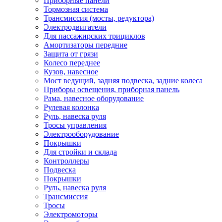
Приборные панели
Тормозная система
Трансмиссия (мосты, редуктора)
Электродвигатели
Для пассажирских трициклов
Амортизаторы передние
Защита от грязи
Колесо переднее
Кузов, навесное
Мост ведущий, задняя подвеска, задние колеса
Приборы освещения, приборная панель
Рама, навесное оборудование
Рулевая колонка
Руль, навеска руля
Тросы управления
Электрооборудование
Покрышки
Для стройки и склада
Контроллеры
Подвеска
Покрышки
Руль, навеска руля
Трансмиссия
Тросы
Электромоторы